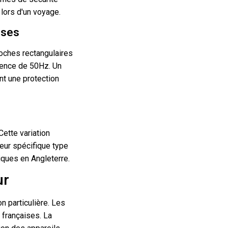
 lors d'un voyage.
ises
roches rectangulaires
uence de 50Hz. Un
nt une protection
Cette variation
eur spécifique type
iques en Angleterre.
ur
n particulière. Les
 françaises. La