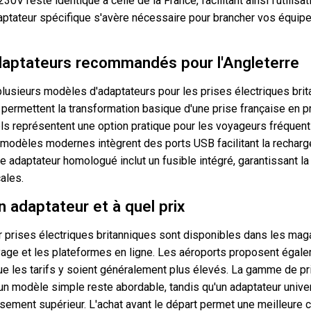
30V reste identique à celle de la France, facilitant ainsi l'utilisa
aptateur spécifique s'avère nécessaire pour brancher vos équip
daptateurs recommandés pour l'Angleterre
usieurs modèles d'adaptateurs pour les prises électriques brit
permettent la transformation basique d'une prise française en p
ls représentent une option pratique pour les voyageurs fréquen
 modèles modernes intègrent des ports USB facilitant la recharg
 adaptateur homologué inclut un fusible intégré, garantissant la
ales.
 adaptateur et à quel prix
 prises électriques britanniques sont disponibles dans les maga
age et les plateformes en ligne. Les aéroports proposent égal
e les tarifs y soient généralement plus élevés. La gamme de pri
: un modèle simple reste abordable, tandis qu'un adaptateur univ
ement supérieur. L'achat avant le départ permet une meilleure 