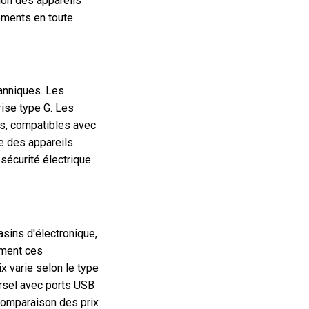
tion des appareils
ements en toute
anniques. Les
rise type G. Les
ts, compatibles avec
e des appareils
 sécurité électrique
sins d'électronique,
ement ces
x varie selon le type
ersel avec ports USB
comparaison des prix