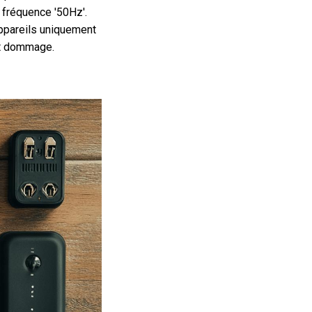
a fréquence '50Hz'.
appareils uniquement
ut dommage.