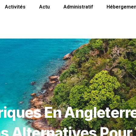
Activités
Actu
Administratif
Hébergemen
riques En Angleterr
ns Alternatives Pour