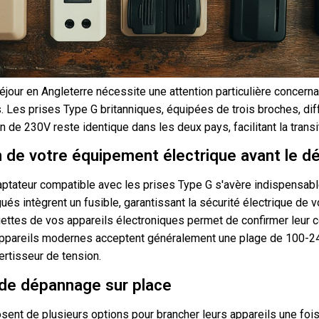
éjour en Angleterre nécessite une attention particulière concernan
s. Les prises Type G britanniques, équipées de trois broches, di
n de 230V reste identique dans les deux pays, facilitant la transi
n de votre équipement électrique avant le d
daptateur compatible avec les prises Type G s'avère indispensable
és intègrent un fusible, garantissant la sécurité électrique de v
uettes de vos appareils électroniques permet de confirmer leur c
appareils modernes acceptent généralement une plage de 100-240
vertisseur de tension.
 de dépannage sur place
ent de plusieurs options pour brancher leurs appareils une fois